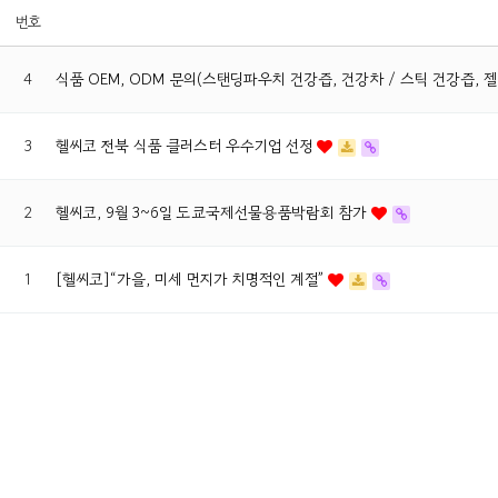
번호
4
식품 OEM, ODM 문의(스탠딩파우치 건강즙, 건강차 / 스틱 건강즙, 
3
헬씨코 전북 식품 클러스터 우수기업 선정
2
헬씨코, 9월 3~6일 도쿄국제선물용품박람회 참가
1
[헬씨코]“가을, 미세 먼지가 치명적인 계절”