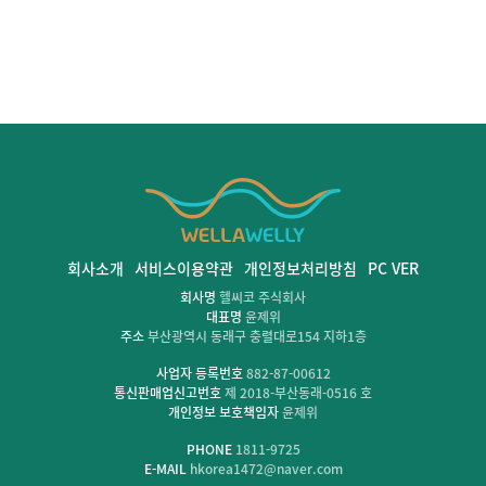
회사소개
서비스이용약관
개인정보처리방침
PC VER
회사명
헬씨코 주식회사
대표명
윤제위
주소
부산광역시 동래구 충렬대로154 지하1층
사업자 등록번호
882-87-00612
통신판매업신고번호
제 2018-부산동래-0516 호
개인정보 보호책임자
윤제위
PHONE
1811-9725
E-MAIL
hkorea1472@naver.com