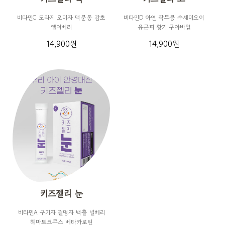
비타민C 도라지 오미자 맥문동 감초
비타민D 아연 작두콩 수세미오이
엘더베리
유근피 황기 구아바잎
14,900원
14,900원
키즈젤리 눈
비타민A 구기자 결명자 백출 빌베리
헤마토코쿠스 베타카로틴