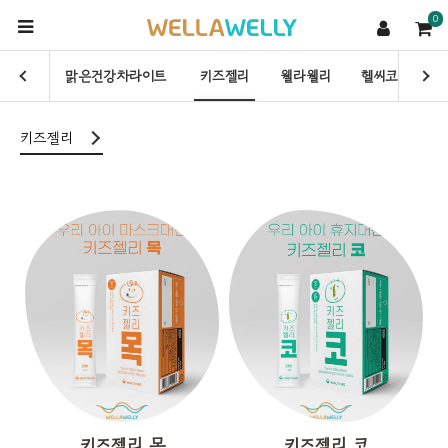
0
건강차
맑은건강차라이트
키즈젤리
웰라웰리
헬씨코
이
키즈젤리
키즈젤리 목
키즈젤리 코